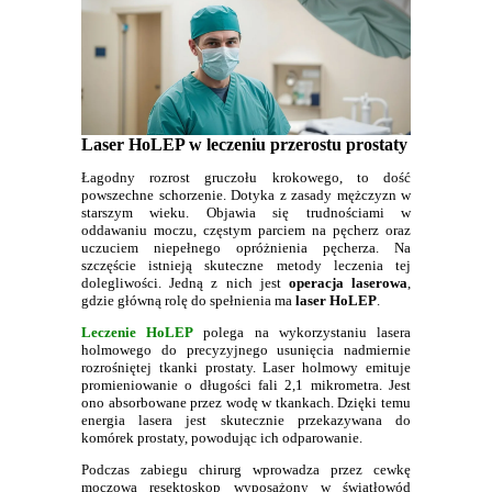
Laser HoLEP w leczeniu przerostu prostaty
Łagodny rozrost gruczołu krokowego, to dość
powszechne schorzenie. Dotyka z zasady mężczyzn w
starszym wieku. Objawia się trudnościami w
oddawaniu moczu, częstym parciem na pęcherz oraz
uczuciem niepełnego opróżnienia pęcherza. Na
szczęście istnieją skuteczne metody leczenia tej
dolegliwości. Jedną z nich jest
operacja laserowa
,
gdzie główną rolę do spełnienia ma
laser HoLEP
.
Leczenie HoLEP
polega na wykorzystaniu lasera
holmowego do precyzyjnego usunięcia nadmiernie
rozrośniętej tkanki prostaty. Laser holmowy emituje
promieniowanie o długości fali 2,1 mikrometra. Jest
ono absorbowane przez wodę w tkankach. Dzięki temu
energia lasera jest skutecznie przekazywana do
komórek prostaty, powodując ich odparowanie.
Podczas zabiegu chirurg wprowadza przez cewkę
moczową resektoskop wyposażony w światłowód