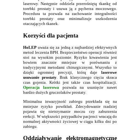
laserowy. Następnie oddziela przerośniętą tkankę od
torebki prostaty i usuwa ją z pęcherza moczowego.
Procedura ta pozwala na zachowanie integralności
torebki prostaty oraz minimalizuje uszkodzenia
otaczających tkanek.
Korzyści dla pacjenta
HoLEP
uważa się za jedną z najbardziej efektywnych
metod leczenia BPH. Bezpieczeństwo operacji również
stoi na wysokim poziomie. Ryzyko krwawienia jest
bowiem znacznie mniejsze w porównaniu z
tradycyjnymi metodami chirurgicznymi. Wszystko to
dzięki ogromnej precyzji, którą daje
laserowe
usuwanie prostaty
. Brak klasycznego cięcia skraca
czas gojenia. Krótki jest także czas hospitalizacji.
Operacja laserowa
pozwala na usunięcie nawet
bardzo dużych gruczolaków prostaty.
Minimalna inwazyjność zabiegu przekłada się na
mniejsze ryzyko powikłań. Zdecydowanie rzadziej
pojawia się nietrzymanie moczu czy zaburzenia
erekcji. W większości przypadków pacjenci wracają do
normalnej aktywności życiowej w ciągu kilku dni po
zabiegu.
Oddziaływanie elektromagnetyczne