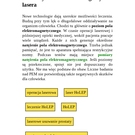
lasera
Nowe technologie dają szerokie możliwości leczenia.
Budzą przy tym lęk o długofalowe oddziaływanie na
organizm człowieka. Chodzi tu głównie o
poziom pola
elektromagnetycznego
. W czasie operacji laserowej i
późniejszej opieki medycznej, wokół pacjenta pracuje
wiele urządzeń. Każde z nich generuje określone
natężenie pola elektromagnetycznego
. Trzeba jednak
pamiętać, że jest to aparatura spełniająca restrykcyjne
normy. Podczas testów mają miejsce
pomiary
natężenia pola elektromagnetycznego
. Jeśli poziomy
są przekroczone, sprzęt nie jest dopuszczany do
użytku. Nie ma więc podstaw do obaw. Liczne badania
nad PEM nie potwierdzają także negatywnych skutków
dla człowieka.
operacja laserowa
laser HoLEP
leczenie HoLEP
HoLEP
laserowe usuwanie prostaty