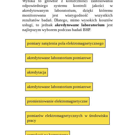
Wynika to głównie z konieczności zastosowania
odpowiedniego systemu kontroli jakości w
akredytowanym laboratorium, dzięki któremu
monitorowana jest wiarygodność wszystkich
rezultatów badań. Dlatego, mimo wysokich kosztów
usługi, to jednak
akredytowane laboratorium
jest
najlepszym wyborem podczas badań BHP.
pomiary natężenia pola elektromagnetycznego
akredytowane laboratorium pomiarowe
akredytacja
akredytowane laboratorium pomiarowe
promieniowanie elektromagnetyczne
pomiarów elektromagnetycznych w środowisku
pracy
symulacji na komputerze