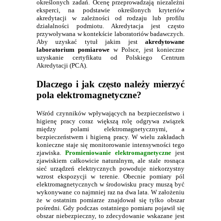
określonych zadań. Ocenę przeprowadzają niezależni
eksperci, na podstawie określonych kryteriów
akredytacji w zależności od rodzaju lub profilu
działalności podmiotu. Akredytacja jest często
przywoływana w kontekście laboratoriów badawczych.
Aby uzyskać tytuł jakim jest
akredytowane
laboratorium pomiarowe
w Polsce, jest konieczne
uzyskanie certyfikatu od Polskiego Centrum
Akredytacji (PCA).
Dlaczego i jak często należy mierzyć
pola elektromagnetyczne?
Wśród czynników wpływających na bezpieczeństwo i
higienę pracy coraz większą rolę odgrywa związek
między polami elektromagnetycznymi, a
bezpieczeństwem i higieną pracy. W wielu zakładach
konieczne staje się monitorowanie intensywności tego
zjawiska.
Promieniowanie elektromagnetyczne
jest
zjawiskiem całkowicie naturalnym, ale stale rosnąca
sieć urządzeń elektrycznych powoduje niekorzystny
wzrost ekspozycji w terenie. Obecnie pomiary pól
elektromagnetycznych w środowisku pracy muszą być
wykonywane co najmniej raz na dwa lata. W założeniu
że w ostatnim pomiarze znajdował się tylko obszar
pośredni. Gdy podczas ostatniego pomiaru pojawił się
obszar niebezpieczny, to zdecydowanie wskazane jest