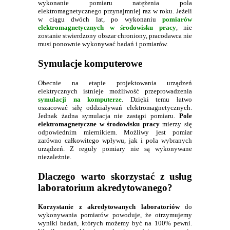
wykonanie pomiaru natężenia pola
elektromagnetycznego przynajmniej raz w roku. Jeżeli
w ciągu dwóch lat, po wykonaniu
pomiarów
elektromagnetycznych w środowisku pracy
, nie
zostanie stwierdzony obszar chroniony, pracodawca nie
musi ponownie wykonywać badań i pomiarów.
Symulacje komputerowe
Obecnie na etapie projektowania urządzeń
elektrycznych istnieje możliwość przeprowadzenia
symulacji na komputerze
. Dzięki temu łatwo
oszacować siłę oddziaływań elektromagnetycznych.
Jednak żadna symulacja nie zastąpi pomiaru.
Pole
elektromagnetyczne w środowisku pracy
mierzy się
odpowiednim miernikiem. Możliwy jest pomiar
zarówno całkowitego wpływu, jak i pola wybranych
urządzeń. Z reguły pomiary nie są wykonywane
niezależnie.
Dlaczego warto skorzystać z usług
laboratorium akredytowanego?
Korzystanie z akredytowanych laboratoriów
do
wykonywania pomiarów powoduje, że otrzymujemy
wyniki badań, których możemy być na 100% pewni.